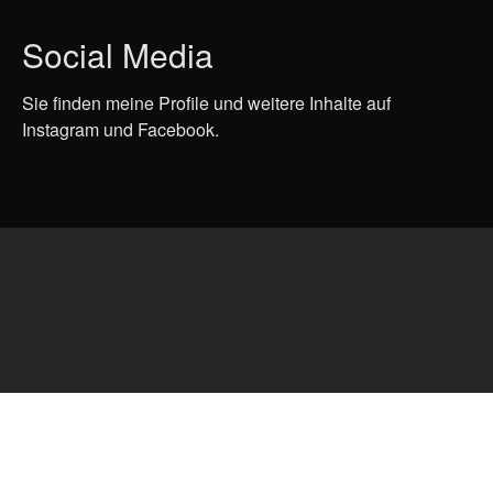
Social Media
Sie finden meine Profile und weitere Inhalte auf
Instagram und Facebook.
fab fa-instagram
fab fa-facebook